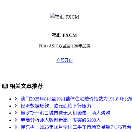
福汇 FXCM
FCA+ASIC双监管 | 20年品牌
立即开户
相关文章推荐
澳门2025年8月至10月整体住宅楼价指数为191.8 环比微
经济数据疲软，欧元面临下行压力
俄罗斯一港口城市遭无人机袭击，两人遇难
券商分析师人数创新高一度突破6100人
崔东树：2025年10月全国二手车市场交易量为176万台