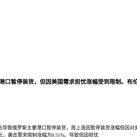
口暂停装货，但因美国需求担忧涨幅受到限制。布伦特原
击导致俄罗斯主要港口暂停装货，周上涨因暂停装货涨幅
但因对
9美元，袭击需求限制涨幅为0.51%。导致但因担忧