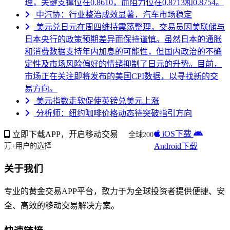
理，关键支撑位在0.8610，而阻力位在0.8713和0.8754。
中汽协：行业整治成效显著，汽车市场稳定
美元兑日元在周四维持震荡整理，交易员因美联储与
日本央行的政策预期差异而保持谨慎。虽然日本的通胀
和消费数据支持年内加息的可能性，但国内政治的不确
定性及市场风险偏好的情绪抑制了日元的升势。目前，
市场正在关注即将发布的美国CPI数据，以寻找新的交
易方向。
美元指数走软促使英镑兑美元上涨
分析师：纽约咖啡价格动态待突破指引方向
iOS下载
立即下载APP，开启移动交易
全球200
Android下载
万+用户的选择
关于我们
专业的黄金交易APP平台，致力于为全球投资者提供便捷、安
全、高效的移动交易解决方案。